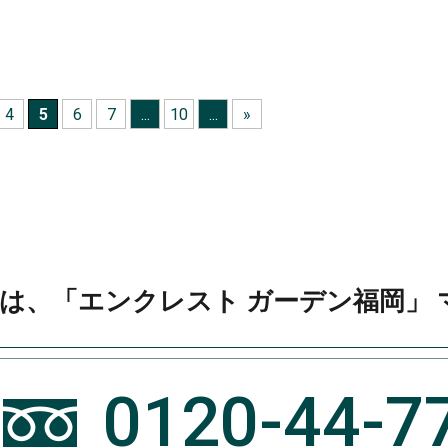
4
5
6
7
...
10
...
»
は、
「エンクレスト ガーデン福岡」
0120-44-7