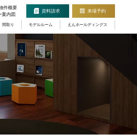
物件概要
資料請求
来場予約
ー案内図
間取り
モデルルーム
えんホールディングス