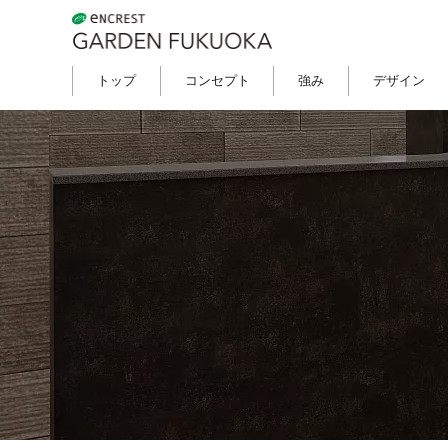
構造
セキュリティ
トップ
コンセプト
強み
デザイン
ZEH-M