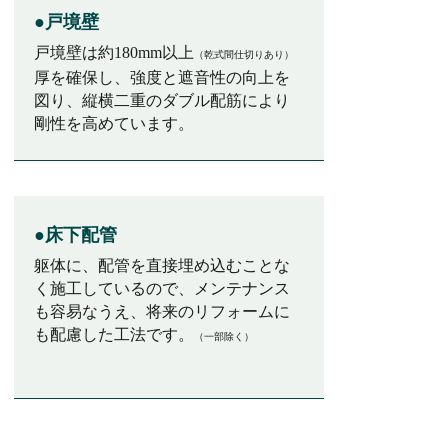
●戸境壁
戸境壁は約180mm以上
（乾式間仕切りあり）
厚を確保し、強度と遮音性の向上を
図り、縦横二重のダブル配筋により
剛性を高めています。
●床下配管
躯体に、配管を直接埋め込むことな
く施工しているので、メンテナンス
も容易なうえ、将来のリフォームに
も配慮した工法です。
（一部除く）