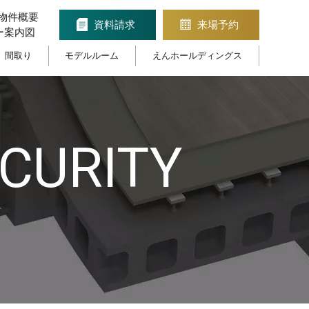
物件概要
資料請求
来場予約
ー案内図
間取り
モデルルーム
えんホールディングス
CURITY