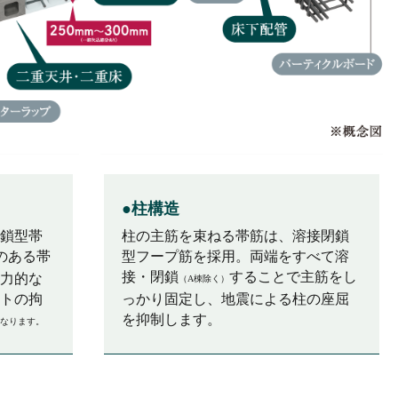
●柱構造
鎖型帯
柱の主筋を束ねる帯筋は、溶接閉鎖
のある帯
型フープ筋を採用。両端をすべて溶
接・閉鎖
することで主筋をし
力的な
（A棟除く）
トの拘
っかり固定し、地震による柱の座屈
を抑制します。
なります。