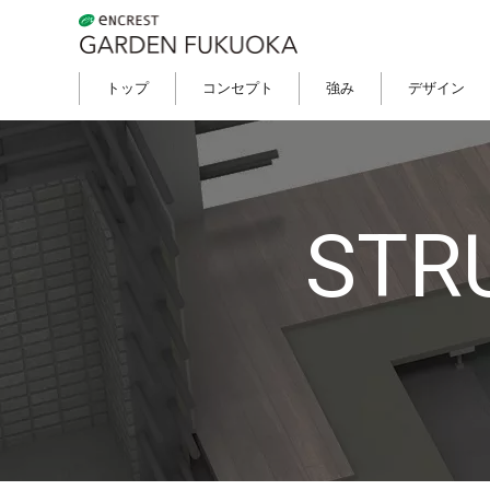
構造
セキュリティ
トップ
コンセプト
強み
デザイン
ZEH-M
STR