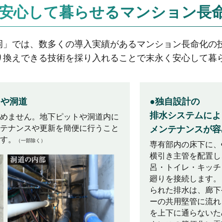
安心して暮らせる
マンション長
岡」では、数多くの導入実績があるマンション長命化の
り換えできる技術を採り入れることで末永く安心して暮
トや洞道
●独自設計の
排水システムによ
めません。地下ピットや洞道内に
テナンスや更新を簡便に行うこと
メンテナンスが容
す。
（一部除く）
専有部内の床下に、Φ
横引き主管を配置し
呂・トイレ・キッチ
廻りを接続します。
られた排水は、廊下
ーの共用堅管に流れ
を上下に通らないた