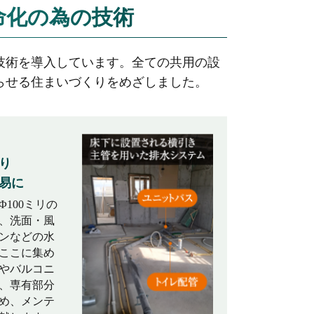
命化の為の技術
技術を導入しています。全ての共用の設
らせる住まいづくりをめざしました。
り
易に
100ミリの
、洗面・風
ンなどの水
ここに集め
やバルコニ
、専有部分
め、メンテ