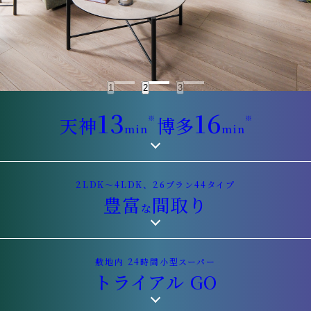
1
2
3
13
16
天神
※
博多
※
min
min
2LDK〜4LDK、26プラン44タイプ
豊富
間取り
な
敷地内 24時間小型スーパー
トライアル GO