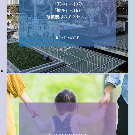
「天神」へ13分
「博多」へ16分
縦横無尽のアクセス。
READ MORE